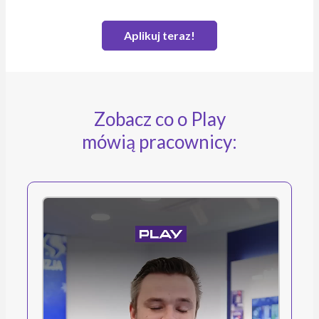
Aplikuj teraz!
Zobacz co o Play
mówią pracownicy: