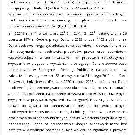
osobowych stanowi art. 6 ust. 1 lit. a), b) i c) rozporządzenia Parlamentu
Europejskiego i Rady (UE) 2016/679 z dnia 27 kwietnia 2016 r.
w sprawie ochrony osób fizycznych w związku z przetwarzaniem danych
osobowych i w sprawie swobodnego przepływu takich danych oraz
uchylenia dyrektywy 95/46/WE (
Dz. Urz. UE L 119
1
1b
z 4.5.2016
r., s. 1) w zw. z art. 22
§ 1, 2, 4 i 5 - 22
ustawy z dnia 26
czerwca 1974 r. Kodeks pracy (Dz. U. z 2023 r., poz. 1465 z późn. zm.).
Dane osobowe mogą być udostępniane podmiotom upoważnionym do
ich otrzymania na podstawie przepisów prawa oraz podmiotom
współpracującym z administratorem w procesach rekrutacyjnych
(wyłącznie w przypadku wyrażenia na to zgody). Dane osobowe będą
udostępniane w Biuletynie Informacji Publicznej na zasadach i w
zakresie określonym w art. 52 ustawy z dnia 21 lutego 2019 r. o Sieci
Badawczej Łukasiewicz (Dz. U. z 2020 r., poz. 2098 z późn. zm.). Dane
osobowe będą przechowywane przez okres trwania procesu rekrutacji,
a po jego zakończeniu na potrzeby przyszłych procesów rekrutacyjnych
(wyłącznie w przypadku wyrażenia na to zgody). Przysługuje Pani/Panu
prawo do żądania od administratora dostępu do swoich danych
osobowych, ich sprostowania, usunięcia lub ograniczenia przetwarzania
oraz prawo do przenoszenia danych, a także wniesienia skargi do organu
nadzorczego. Zgoda na przetwarzanie danych osobowych może być
cofnięta w dowolnym momencie, bez wpływu na zgodność z prawem