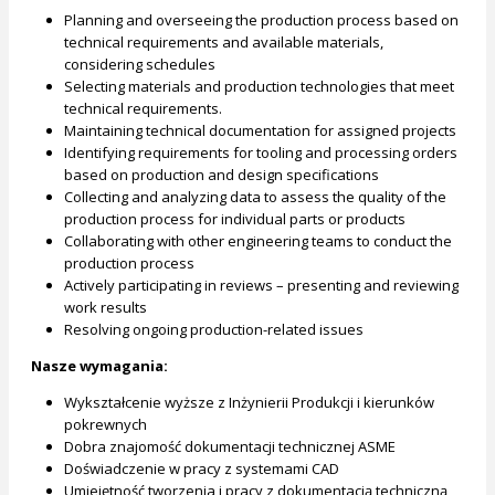
Planning and overseeing the production process based on
technical requirements and available materials,
considering schedules
Selecting materials and production technologies that meet
technical requirements.
Maintaining technical documentation for assigned projects
Identifying requirements for tooling and processing orders
based on production and design specifications
Collecting and analyzing data to assess the quality of the
production process for individual parts or products
Collaborating with other engineering teams to conduct the
production process
Actively participating in reviews – presenting and reviewing
work results
Resolving ongoing production-related issues
Nasze wymagania:
Wykształcenie wyższe z Inżynierii Produkcji i kierunków
pokrewnych
Dobra znajomość dokumentacji technicznej ASME
Doświadczenie w pracy z systemami CAD
Umiejętność tworzenia i pracy z dokumentacją techniczną