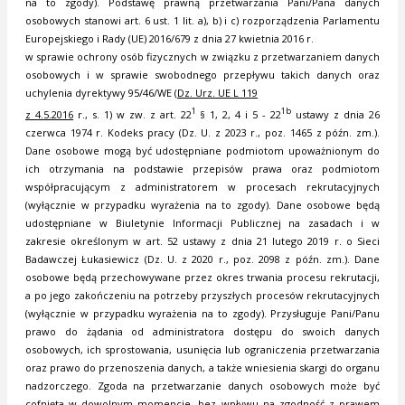
na to zgody). Podstawę prawną przetwarzania Pani/Pana danych
osobowych stanowi art. 6 ust. 1 lit. a), b) i c) rozporządzenia Parlamentu
Europejskiego i Rady (UE) 2016/679 z dnia 27 kwietnia 2016 r.
w sprawie ochrony osób fizycznych w związku z przetwarzaniem danych
osobowych i w sprawie swobodnego przepływu takich danych oraz
uchylenia dyrektywy 95/46/WE (
Dz. Urz. UE L 119
1
1b
z 4.5.2016
r., s. 1) w zw. z art. 22
§ 1, 2, 4 i 5 - 22
ustawy z dnia 26
czerwca 1974 r. Kodeks pracy (Dz. U. z 2023 r., poz. 1465 z późn. zm.).
Dane osobowe mogą być udostępniane podmiotom upoważnionym do
ich otrzymania na podstawie przepisów prawa oraz podmiotom
współpracującym z administratorem w procesach rekrutacyjnych
(wyłącznie w przypadku wyrażenia na to zgody). Dane osobowe będą
udostępniane w Biuletynie Informacji Publicznej na zasadach i w
zakresie określonym w art. 52 ustawy z dnia 21 lutego 2019 r. o Sieci
Badawczej Łukasiewicz (Dz. U. z 2020 r., poz. 2098 z późn. zm.). Dane
osobowe będą przechowywane przez okres trwania procesu rekrutacji,
a po jego zakończeniu na potrzeby przyszłych procesów rekrutacyjnych
(wyłącznie w przypadku wyrażenia na to zgody). Przysługuje Pani/Panu
prawo do żądania od administratora dostępu do swoich danych
osobowych, ich sprostowania, usunięcia lub ograniczenia przetwarzania
oraz prawo do przenoszenia danych, a także wniesienia skargi do organu
nadzorczego. Zgoda na przetwarzanie danych osobowych może być
cofnięta w dowolnym momencie, bez wpływu na zgodność z prawem