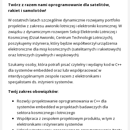
Twórz z razem nami oprogramowanie dla satelitów,
rakiet i samolotów!
W ostatnich latach szczególnie dynamicznie rozwijamy portfolio
projektów z zakresu awioniki lotniczej i elektroniki kosmicznej. W
związku z dynamicznym rozwojem Sekcji Elektroniki Lotniczej i
Kosmicznej (Dział Awioniki, Centrum Technologii Lotniczych),
poszykujemy inżyniera, który będzie współtworzył urządzenia
elektroniczne dla misji kosmicznych (satelitarnych i rakietowych)
oraz lotniczych (cywilnych i wojskowych).
Szukamy osoby, która potrafi pisać czytelny i wydajny kod w C++
dla systemów embedded oraz lubi współpracować w
interdyscyplinarnym zespole razem z elektronikami i
specjalistami ds. inżynierii systemów.
Twój zakres obowiązków:
Rozwój i projektowanie oprogramowania w C++ dla
systemów embedded w projektach badawczych dla
sektora kosmicznego i lotniczego
Współpraca z zespołem projektowym produktu, w tym z
elektronikami i inżynierami systemów
Udział w testowaniu opracowanego oprogramowania (testy