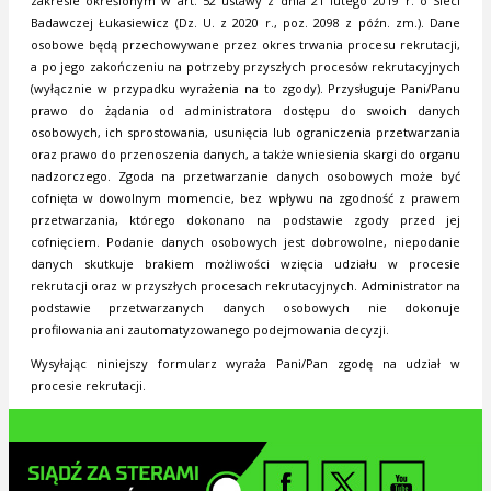
zakresie określonym w art. 52 ustawy z dnia 21 lutego 2019 r. o Sieci
Badawczej Łukasiewicz (Dz. U. z 2020 r., poz. 2098 z późn. zm.). Dane
osobowe będą przechowywane przez okres trwania procesu rekrutacji,
a po jego zakończeniu na potrzeby przyszłych procesów rekrutacyjnych
(wyłącznie w przypadku wyrażenia na to zgody). Przysługuje Pani/Panu
prawo do żądania od administratora dostępu do swoich danych
osobowych, ich sprostowania, usunięcia lub ograniczenia przetwarzania
oraz prawo do przenoszenia danych, a także wniesienia skargi do organu
nadzorczego. Zgoda na przetwarzanie danych osobowych może być
cofnięta w dowolnym momencie, bez wpływu na zgodność z prawem
przetwarzania, którego dokonano na podstawie zgody przed jej
cofnięciem. Podanie danych osobowych jest dobrowolne, niepodanie
danych skutkuje brakiem możliwości wzięcia udziału w procesie
rekrutacji oraz w przyszłych procesach rekrutacyjnych. Administrator na
podstawie przetwarzanych danych osobowych nie dokonuje
profilowania ani zautomatyzowanego podejmowania decyzji.
Wysyłając niniejszy formularz wyraża Pani/Pan zgodę na udział w
procesie rekrutacji.