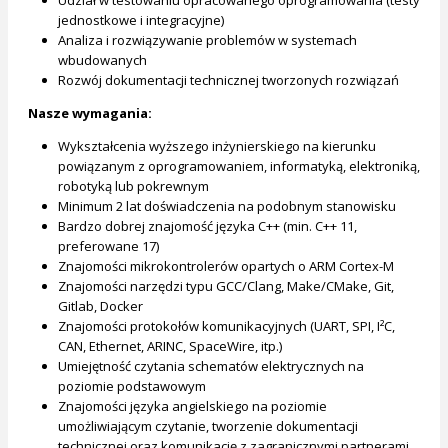
jednostkowe i integracyjne)
Analiza i rozwiązywanie problemów w systemach
wbudowanych
Rozwój dokumentacji technicznej tworzonych rozwiązań
Nasze wymagania:
Wykształcenia wyższego inżynierskiego na kierunku
powiązanym z oprogramowaniem, informatyką, elektroniką,
robotyką lub pokrewnym
Minimum 2 lat doświadczenia na podobnym stanowisku
Bardzo dobrej znajomość języka C++ (min. C++ 11,
preferowane 17)
Znajomości mikrokontrolerów opartych o ARM Cortex-M
Znajomości narzędzi typu GCC/Clang, Make/CMake, Git,
Gitlab, Docker
Znajomości protokołów komunikacyjnych (UART, SPI, I²C,
CAN, Ethernet, ARINC, SpaceWire, itp.)
Umiejętność czytania schematów elektrycznych na
poziomie podstawowym
Znajomości języka angielskiego na poziomie
umożliwiającym czytanie, tworzenie dokumentacji
technicznej oraz komunikację z zagranicznymi partnerami