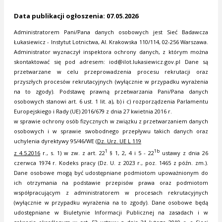
Data publikacji ogłoszenia: 07.05.2026
Administratorem Pani/Pana danych osobowych jest Sieć Badawcza
Łukasiewicz - Instytut Lotnictwa, Al. Krakowska 110/114, 02-256 Warszawa.
Administrator wyznaczył inspektora ochrony danych, z którym można
skontaktować się pod adresem:
iod@ilot.lukasiewicz.gov.pl
Dane są
przetwarzane w celu przeprowadzenia procesu rekrutacji oraz
przyszłych procesów rekrutacyjnych (wyłącznie w przypadku wyrażenia
na to zgody). Podstawę prawną przetwarzania Pani/Pana danych
osobowych stanowi art. 6 ust. 1 lit. a), b) i c) rozporządzenia Parlamentu
Europejskiego i Rady (UE) 2016/679 z dnia 27 kwietnia 2016 r.
w sprawie ochrony osób fizycznych w związku z przetwarzaniem danych
osobowych i w sprawie swobodnego przepływu takich danych oraz
uchylenia dyrektywy 95/46/WE (
Dz. Urz. UE L 119
1
1b
z 4.5.2016
r., s. 1) w zw. z art. 22
§ 1, 2, 4 i 5 - 22
ustawy z dnia 26
czerwca 1974 r. Kodeks pracy (Dz. U. z 2023 r., poz. 1465 z późn. zm.).
Dane osobowe mogą być udostępniane podmiotom upoważnionym do
ich otrzymania na podstawie przepisów prawa oraz podmiotom
współpracującym z administratorem w procesach rekrutacyjnych
(wyłącznie w przypadku wyrażenia na to zgody). Dane osobowe będą
udostępniane w Biuletynie Informacji Publicznej na zasadach i w