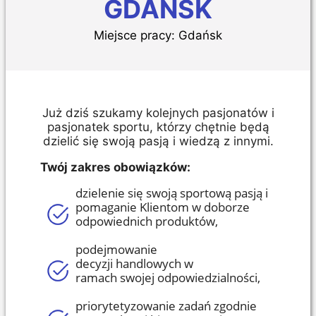
GDAŃSK
Miejsce pracy:
Gdańsk
Już dziś szukamy kolejnych pasjonatów i
pasjonatek sportu, którzy chętnie będą
dzielić się swoją pasją i wiedzą z innymi.
Tw
ó
j zakres obowiązk
ó
w:
dzielenie się swoją sportową pasją i
pomaganie Klientom w doborze
odpowiednich produkt
ó
w
,
podejmowanie
decyzji
handlowych
w
ramach
swojej
odpowiedzialności,
priorytetyzowanie zadań zgodnie