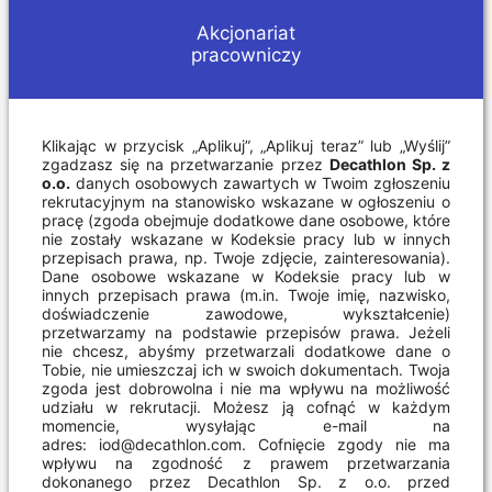
Akcjonariat
pracowniczy
Klikając w przycisk „Aplikuj”, „Aplikuj teraz” lub „Wyślij”
zgadzasz się na przetwarzanie przez
Decathlon Sp. z
o.o.
danych osobowych zawartych w Twoim zgłoszeniu
rekrutacyjnym na stanowisko wskazane w ogłoszeniu o
pracę (zgoda obejmuje dodatkowe dane osobowe, które
nie zostały wskazane w Kodeksie pracy lub w innych
przepisach prawa, np. Twoje zdjęcie, zainteresowania).
Dane osobowe wskazane w Kodeksie pracy lub w
innych przepisach prawa (m.in. Twoje imię, nazwisko,
doświadczenie zawodowe, wykształcenie)
przetwarzamy na podstawie przepisów prawa. Jeżeli
nie chcesz, abyśmy przetwarzali dodatkowe dane o
Tobie, nie umieszczaj ich w swoich dokumentach. Twoja
zgoda jest dobrowolna i nie ma wpływu na możliwość
udziału w rekrutacji. Możesz ją cofnąć w każdym
momencie, wysyłając e-mail na
adres:
iod@decathlon.com
. Cofnięcie zgody nie ma
wpływu na zgodność z prawem przetwarzania
dokonanego przez Decathlon Sp. z o.o. przed