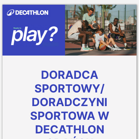
DORADCA
SPORTOWY/
DORADCZYNI
SPORTOWA W
DECATHLON