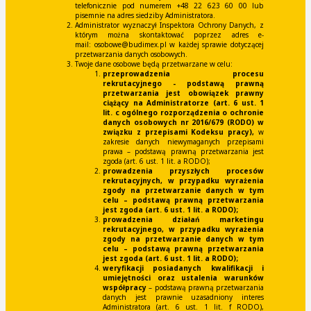
telefonicznie pod numerem +48 22 623 60 00 lub
pisemnie na adres siedziby Administratora.
Administrator wyznaczył Inspektora Ochrony Danych, z
którym można skontaktować poprzez adres e-
mail:
osobowe@budimex.pl
w każdej sprawie dotyczącej
przetwarzania danych osobowych.
Twoje dane osobowe będą przetwarzane w celu:
przeprowadzenia procesu
rekrutacyjnego
- podstawą prawną
przetwarzania jest obowiązek prawny
ciążący na Administratorze (art. 6 ust. 1
lit. c ogólnego rozporządzenia o ochronie
danych osobowych nr 2016/679 (RODO) w
związku z przepisami Kodeksu pracy),
w
zakresie danych niewymaganych przepisami
prawa – podstawą prawną przetwarzania jest
zgoda (art. 6 ust. 1 lit. a RODO);
prowadzenia przyszłych procesów
rekrutacyjnych,
w przypadku wyrażenia
zgody na przetwarzanie danych w tym
celu – podstawą prawną przetwarzania
jest zgoda (art. 6 ust. 1 lit. a RODO);
prowadzenia działań marketingu
rekrutacyjnego,
w przypadku wyrażenia
zgody na przetwarzanie danych w tym
celu – podstawą prawną przetwarzania
jest zgoda (art. 6 ust. 1 lit. a RODO);
weryfikacji posiadanych kwalifikacji i
umiejętności oraz ustalenia warunków
współpracy
– podstawą prawną przetwarzania
danych jest prawnie uzasadniony interes
Administratora (art. 6 ust. 1 lit. f RODO),