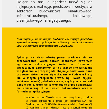
Dołącz do nas, a będziesz uczyć się od
najlepszych, realizując prestiżowe inwestycje w
sektorach budownictwa: kubaturowego,
infrastrukturalnego, kolejowego,
przemysłowego i energetycznego.
Informujemy, że w Grupie Budimex obowiązuje procedura
zgłoszeń wewnętrznych zgodna z Ustawą z dnia 14 czerwca
2024 r. o ochronie sygnalistów (Dz.U.2024.928)
Aplikując na daną ofertę pracy zgadzasz się na
przetwarzanie Twoich danych osobowych zawartych
zgłoszeniu rekrutacyjnym (m.in. w formularzu
aplikacyjnym, załączonym cv) na stanowisko wskazane
w ogłoszeniu o pracę (zgoda obejmuje dodatkowe dane
osobowe, które nie zostały wskazane w Kodeksie Pracy
lub w innych przepisach prawa, np. Twoje zdjęcie,
zainteresowania). Jeżeli nie chcesz, abyśmy przetwarzali
dane o Tobie, które nie są wymagane przepisami prawa,
nie umieszczaj ich w swoich dokumentach oraz w
formularzu aplikacyjnym.
Administratorem Twoich danych osobowych jest, zgodnie
z treścią ogłoszenia o pracę jest Budimex S.A., ul.
Siedmiogrodzka 9, 01-204 Warszawa, (dalej „
Budimex
”).
Z Administratorem danych można skontaktować się