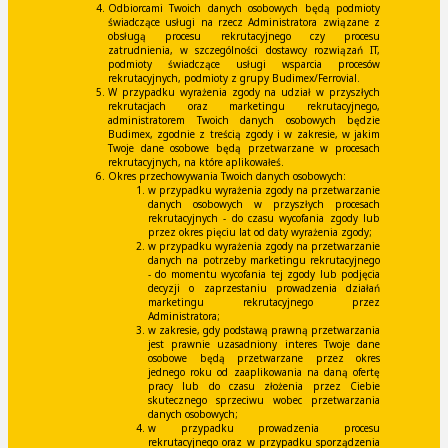
Odbiorcami Twoich danych osobowych będą podmioty
świadczące usługi na rzecz Administratora związane z
obsługą procesu rekrutacyjnego czy procesu
zatrudnienia, w szczególności dostawcy rozwiązań IT,
podmioty świadczące usługi wsparcia procesów
rekrutacyjnych, podmioty z grupy Budimex/Ferrovial.
W przypadku wyrażenia zgody na udział w przyszłych
rekrutacjach oraz marketingu rekrutacyjnego,
administratorem Twoich danych osobowych będzie
Budimex, zgodnie z treścią zgody i w zakresie, w jakim
Twoje dane osobowe będą przetwarzane w procesach
rekrutacyjnych, na które aplikowałeś.
Okres przechowywania Twoich danych osobowych:
w przypadku wyrażenia zgody na przetwarzanie
danych osobowych w przyszłych procesach
rekrutacyjnych - do czasu wycofania zgody lub
przez okres pięciu lat od daty wyrażenia zgody;
w przypadku wyrażenia zgody na przetwarzanie
danych na potrzeby marketingu rekrutacyjnego
- do momentu wycofania tej zgody lub podjęcia
decyzji o zaprzestaniu prowadzenia działań
marketingu rekrutacyjnego przez
Administratora;
w zakresie, gdy podstawą prawną przetwarzania
jest prawnie uzasadniony interes Twoje dane
osobowe będą przetwarzane przez okres
jednego roku od zaaplikowania na daną ofertę
pracy lub do czasu złożenia przez Ciebie
skutecznego sprzeciwu wobec przetwarzania
danych osobowych;
w przypadku prowadzenia procesu
rekrutacyjnego oraz w przypadku sporządzenia