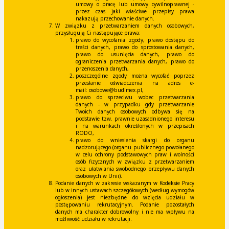
umowy o pracę lub umowy cywilnoprawnej -
przez czas jaki właściwe przepisy prawa
nakazują przechowanie danych.
W związku z przetwarzaniem danych osobowych,
przysługują Ci następujące prawa:
prawo do wycofania zgody, prawo dostępu do
treści danych, prawo do sprostowania danych,
prawo do usunięcia danych, prawo do
ograniczenia przetwarzania danych, prawo do
przenoszenia danych,
poszczególne zgody można wycofać poprzez
przesłanie oświadczenia na adres e-
mail:
osobowe@budimex.pl
,
prawo do sprzeciwu wobec przetwarzania
danych - w przypadku gdy przetwarzanie
Twoich danych osobowych odbywa się na
podstawie tzw. prawnie uzasadnionego interesu
i na warunkach określonych w przepisach
RODO,
prawo do wniesienia skargi do organu
nadzorującego (organu publicznego powołanego
w celu ochrony podstawowych praw i wolności
osób fizycznych w związku z przetwarzaniem
oraz ułatwiania swobodnego przepływu danych
osobowych w Unii).
Podanie danych w zakresie wskazanym w Kodeksie Pracy
lub w innych ustawach szczegółowych (według wymogów
ogłoszenia) jest niezbędne do wzięcia udziału w
postępowaniu rekrutacyjnym. Podanie pozostałych
danych ma charakter dobrowolny i nie ma wpływu na
możliwość udziału w rekrutacji.