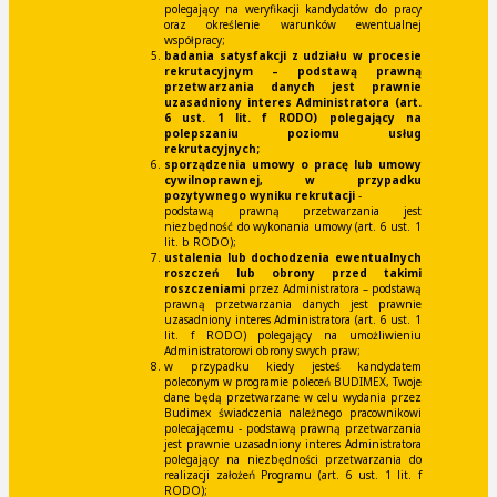
polegający na weryfikacji kandydatów do pracy
oraz określenie warunków ewentualnej
współpracy;
badania satysfakcji z udziału w procesie
rekrutacyjnym
– podstawą prawną
przetwarzania danych jest prawnie
uzasadniony interes Administratora (art.
6 ust. 1 lit. f RODO) polegający na
polepszaniu poziomu usług
rekrutacyjnych;
sporządzenia umowy o pracę lub umowy
cywilnoprawnej,
w przypadku
pozytywnego wyniku rekrutacji
-
podstawą prawną przetwarzania jest
niezbędność do wykonania umowy (art. 6 ust. 1
lit. b RODO);
ustalenia lub dochodzenia ewentualnych
roszczeń lub obrony przed takimi
roszczeniami
przez Administratora – podstawą
prawną przetwarzania danych jest prawnie
uzasadniony interes Administratora (art. 6 ust. 1
lit. f RODO) polegający na umożliwieniu
Administratorowi obrony swych praw;
w przypadku kiedy jesteś kandydatem
poleconym w programie poleceń BUDIMEX, Twoje
dane będą przetwarzane w celu wydania przez
Budimex świadczenia należnego pracownikowi
polecającemu - podstawą prawną przetwarzania
jest prawnie uzasadniony interes Administratora
polegający na niezbędności przetwarzania do
realizacji założeń Programu (art. 6 ust. 1 lit. f
RODO);