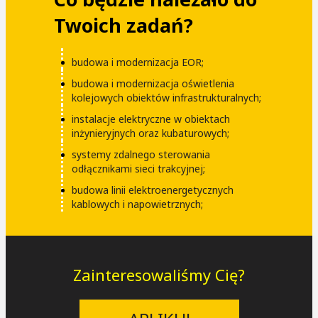
Twoich zadań?
budowa i modernizacja EOR;
budowa i modernizacja oświetlenia
kolejowych obiektów infrastrukturalnych;
instalacje elektryczne w obiektach
inżynieryjnych oraz kubaturowych;
systemy zdalnego sterowania
odłącznikami sieci trakcyjnej;
budowa linii elektroenergetycznych
kablowych i napowietrznych;
Zainteresowaliśmy Cię?