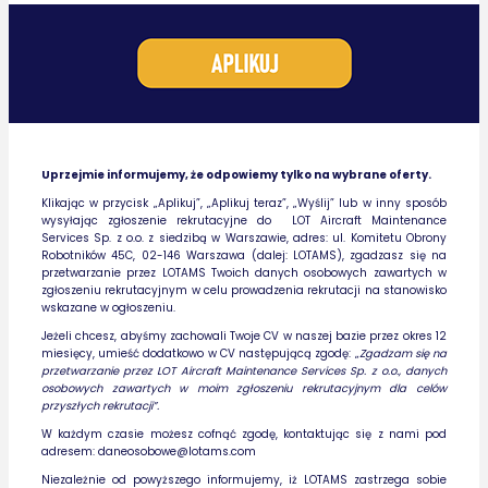
Uprzejmie informujemy, że odpowiemy tylko na wybrane oferty.
Klikając w przycisk „Aplikuj”, „Aplikuj teraz”, „Wyślij” lub w inny sposób
wysyłając zgłoszenie rekrutacyjne do
LOT Aircraft Maintenance
Services Sp. z o.o. z siedzibą w Warszawie, adres: ul. Komitetu Obrony
Robotników 45C, 02-146 Warszawa (dalej: LOTAMS), zgadzasz się na
przetwarzanie przez LOTAMS Twoich danych osobowych zawartych w
zgłoszeniu rekrutacyjnym w celu prowadzenia rekrutacji na stanowisko
wskazane w ogłoszeniu.
Jeżeli chcesz, abyśmy zachowali Twoje CV w naszej bazie przez okres 12
miesięcy, umieść dodatkowo w CV następującą zgodę: „
Zgadzam się na
przetwarzanie przez LOT Aircraft Maintenance Services Sp. z o.o., danych
osobowych zawartych w moim zgłoszeniu rekrutacyjnym dla celów
przyszłych rekrutacji
”.
W każdym czasie możesz cofnąć zgodę, kontaktując się z nami pod
adresem:
daneosobowe@lotams.com
Niezależnie od powyższego informujemy, iż LOTAMS zastrzega sobie