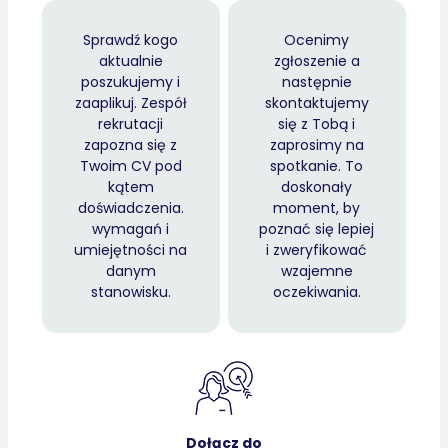
Sprawdź kogo
Ocenimy
aktualnie
zgłoszenie a
poszukujemy i
następnie
zaaplikuj. Zespół
skontaktujemy
rekrutacji
się z Tobą i
zapozna się z
zaprosimy na
Twoim CV pod
spotkanie. To
kątem
doskonały
doświadczenia.
moment, by
wymagań i
poznać się lepiej
umiejętności na
i zweryfikować
danym
wzajemne
stanowisku.
oczekiwania.
Dołącz do